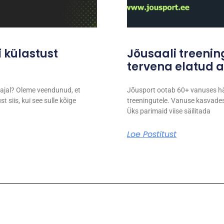
i külastust
Jõusaali treeni
tervena elatud a
 ajal? Oleme veendunud, et
Jõusport ootab 60+ vanuses här
 siis, kui see sulle kõige
treeningutele. Vanuse kasvades 
Üks parimaid viise säilitada
Loe Postitust