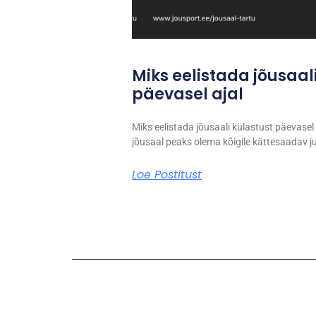
Miks eelistada jõusaal
päevasel ajal
Miks eelistada jõusaali külastust päevasel
jõusaal peaks olema kõigile kättesaadav just
Loe Postitust