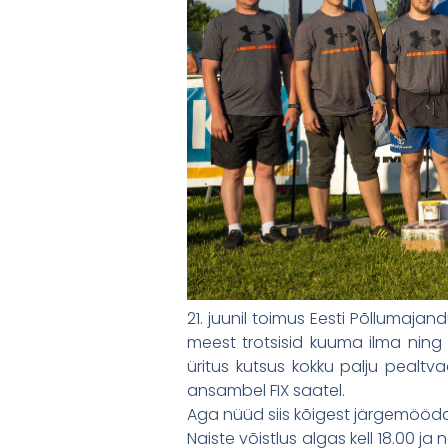
21. juunil toimus Eesti Põllumaj
meest trotsisid kuuma ilma ning 
üritus kutsus kokku palju pealtva
ansambel FIX saatel.
Aga nüüd siis kõigest järgemööda
Naiste võistlus algas kell 18.00 j