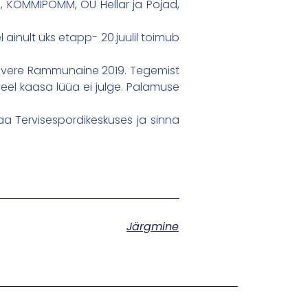
fe, KOMMIPOMM, OÜ Hellar ja Pojad,
 ainult üks etapp- 20.juulil toimub
unvere Rammunaine 2019. Tegemist
eel kaasa lüüa ei julge. Palamuse
a Tervisespordikeskuses ja sinna
Järgmine