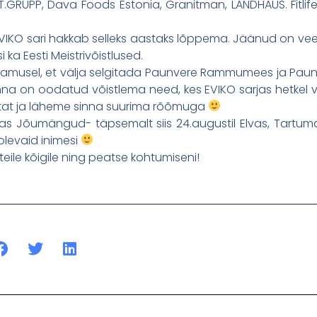
.T.GRUPP, Dava Foods Estonia, Granitman, LANDHAUS. Fitli
iis EVIKO sari hakkab selleks aastaks lõppema. Jäänud on veel
 ka Eesti Meistrivõistlused.
alamusel, et välja selgitada Paunvere Rammumees ja Pa
inna on oodatud võistlema need, kes EVIKO sarjas hetkel v
at ja läheme sinna suurima rõõmuga
as Jõumängud- täpsemalt siis 24.augustil Elvas, Tartuma
olevaid inimesi
 teile kõigile ning peatse kohtumiseni!