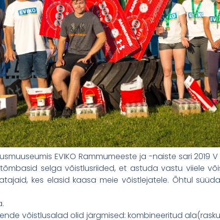
andusmuuseumis EVIKO Rammumeeste ja -naiste sari 2019 V 
tõmbasid selga võistlusriided, et astuda vastu viiele võ
atajaid, kes elasid kaasa meie võistlejatele. Õhtul süüdat
.
a nende võistlusalad olid järgmised: kombineeritud ala(rasku