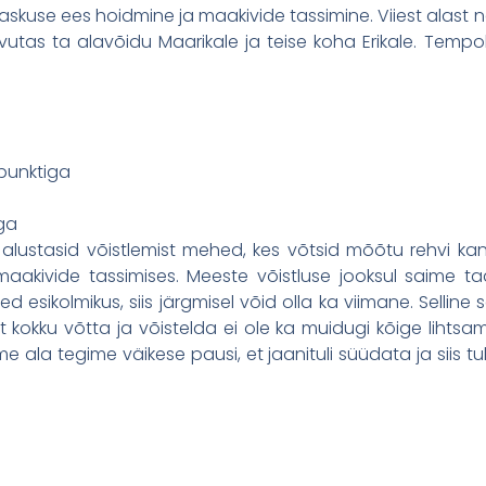
askuse ees hoidmine ja maakivide tassimine. Viiest alast nel
vutas ta alavõidu Maarikale ja teise koha Erikale. Tempok
punktiga
iga
lustasid võistlemist mehed, kes võtsid mõõtu rehvi kan
a maakivide tassimises. Meeste võistluse jooksul saime t
led esikolmikus, siis järgmisel võid olla ka viimane. Selline
kokku võtta ja võistelda ei ole ka muidugi kõige lihts
e ala tegime väikese pausi, et jaanituli süüdata ja siis tul
i