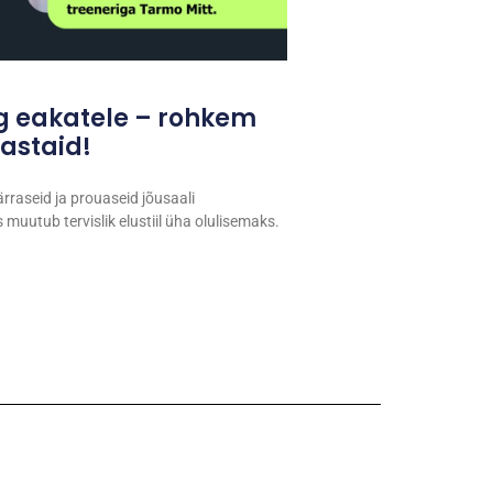
ng eakatele – rohkem
astaid!
raseid ja prouaseid jõusaali
muutub tervislik elustiil üha olulisemaks.