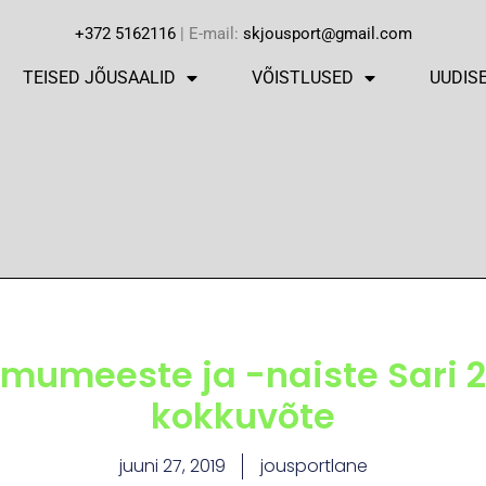
+372 5162116
| E-mail:
skjousport@gmail.com
TEISED JÕUSAALID
VÕISTLUSED
UUDIS
umeeste ja -naiste Sari 2
kokkuvõte
juuni 27, 2019
jousportlane