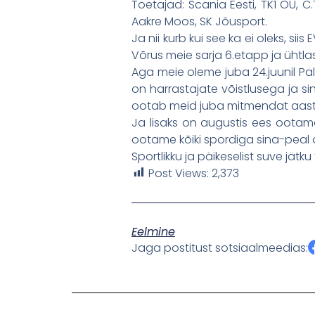
Toetajad: Scania Eesti, TK1 OÜ, C
Aakre Moos, SK Jõusport.
Ja nii kurb kui see ka ei oleks, s
Võrus meie sarja 6.etapp ja ühtlasi
Aga meie oleme juba 24.juunil P
on harrastajate võistlusega ja s
ootab meid juba mitmendat aast
Ja lisaks on augustis ees ootam
ootame kõiki spordiga sina-peal 
Sportlikku ja päikeselist suve jätku
Post Views:
2,373
Eelmine
Jaga postitust sotsiaalmeedias: