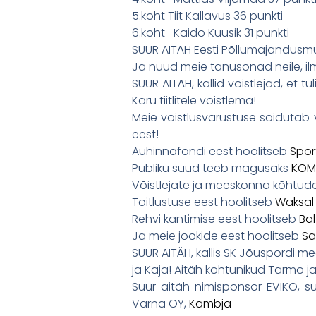
5.koht Tiit Kallavus 36 punkti
6.koht- Kaido Kuusik 31 punkti
SUUR AITÄH Eesti Põllumajandus
Ja nüüd meie tänusõnad neile, ilm
SUUR AITÄH, kallid võistlejad, e
Karu tiitlitele võistlema!
Meie võistlusvarustuse sõidutab 
eest!
Auhinnafondi eest hoolitseb
Spor
Publiku suud teeb magusaks
KOM
Võistlejate ja meeskonna kõhtude
Toitlustuse eest hoolitseb
Waksal 
Rehvi kantimise eest hoolitseb
Bal
Ja meie jookide eest hoolitseb
Sa
SUUR AITÄH, kallis SK Jõuspordi me
ja Kaja! Aitäh kohtunikud Tarmo ja
Suur aitäh nimisponsor EVIKO, suu
Varna OY,
Kambja