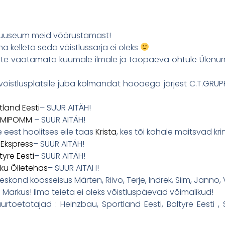
muuseum meid võõrustamast!
a kelleta seda võistlussarja ei oleks
t tulite vaatamata kuumale ilmale ja tööpäeva õhtule Ülen
võistlusplatsile juba kolmandat hooaega järjest C.T.GRUP
tland Eesti
– SUUR AITÄH!
MIPOMM
– SUUR AITÄH!
 eest hoolitses eile taas
Krista
, kes tõi kohale maitsvad kri
Ekspress
– SUUR AITÄH!
tyre Eesti
– SUUR AITÄH!
ku Õlletehas
– SUUR AITÄH!
eskond koosseisus Märten, Riivo, Terje, Indrek, Siim, Janno, 
 Markus! Ilma teieta ei oleks võistluspäevad võimalikud!
rtoetatajad : Heinzbau, Sportland Eesti, Baltyre Eesti ,