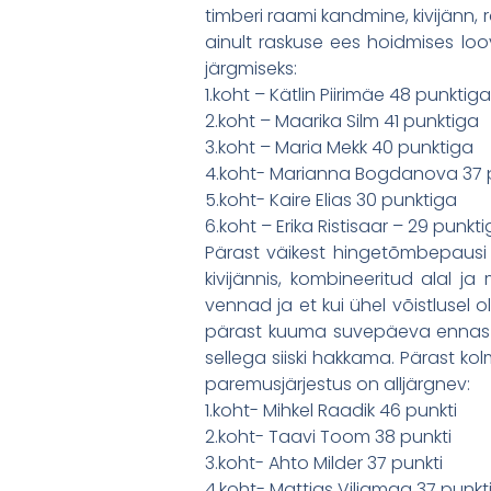
timberi raami kandmine, kivijänn, r
ainult raskuse ees hoidmises loo
järgmiseks:
1.koht – Kätlin Piirimäe 48 punktiga
2.koht – Maarika Silm 41 punktiga
3.koht – Maria Mekk 40 punktiga
4.koht- Marianna Bogdanova 37 
5.koht- Kaire Elias 30 punktiga
6.koht – Erika Ristisaar – 29 punkt
Pärast väikest hingetõmbepausi a
kivijännis, kombineeritud alal j
vennad ja et kui ühel võistlusel o
pärast kuuma suvepäeva ennast 
sellega siiski hakkama. Pärast kolm
paremusjärjestus on alljärgnev:
1.koht- Mihkel Raadik 46 punkti
2.koht- Taavi Toom 38 punkti
3.koht- Ahto Milder 37 punkti
4.koht- Mattias Viljamaa 37 punkt