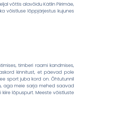
jal võttis alavõidu Kätlin Piirimäe,
a võistluse lõppjärjestus kujunes
timises, timberi raami kandmises,
aaskord kinnitust, et päevad pole
 see sport juba kord on. Õhtutunnil
am, aga meie sarja mehed saavad
i kiire lõpuspurt. Meeste võistluste