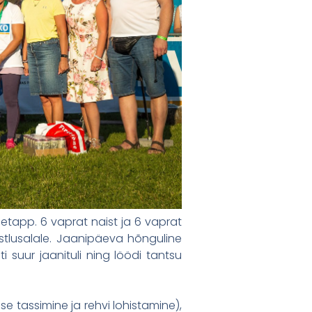
etapp. 6 vaprat naist ja 6 vaprat
istlusalale. Jaanipäeva hõnguline
i suur jaanituli ning löödi tantsu
se tassimine ja rehvi lohistamine),