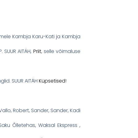
urmele Kambja Karu-Kati ja Kambja
P. SUUR AITÄH,
Priit
, selle võimaluse
nglid. SUUR AITÄH
Küpsetised
!
Vallo, Robert, Sander, Sander, Kadi
 Saku Õlletehas, Waksal Ekspress ,