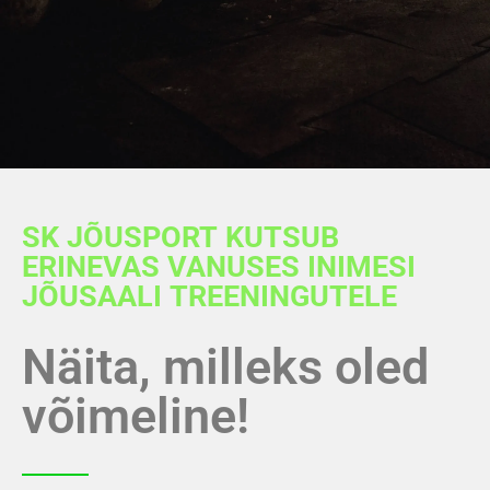
SK JÕUSPORT KUTSUB
ERINEVAS VANUSES INIMESI
JÕUSAALI TREENINGUTELE
Näita, milleks oled
võimeline!