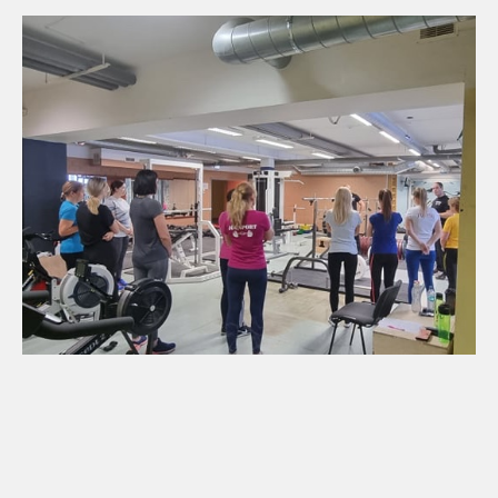
Pakume lastele, noortele ja täiskasvanutele treenimisvõimalusi
Elvas, Rõngus, Puhjas, Ülenurmes, Valgas ja Tartus. Meie
klubides juhendavad lapsi noored ja vahvad treenerid.