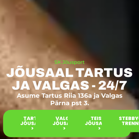
SK Jõusport
JÕUSAAL TARTUS
JA VALGAS - 24/7
Asume Tartus Riia 136a ja Valgas
Pärna pst 3.
TARTU
VALGA
TEISED
STEBB
JÕUSAAL
JÕUSAAL
JÕUSAALID
TRENNI
>
>
>