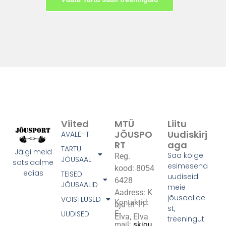
Viited
MTÜ
Liitu
JÕUSPO
Uudiskirj
AVALEHT
RT
Aga
TARTU
Jälgi meid
Saa kõige
Reg.
JÕUSAAL
sotsiaalme
esimesena
kood: 8054
edias
TEISED
uudiseid
6428
JÕUSAALID
meie
Aadress: K
jõusaalide
VÕISTLUSED
Kontaktid:
aja tn 11
st,
UUDISED
E-
Elva, Elva
treeningut
mail:
skjou