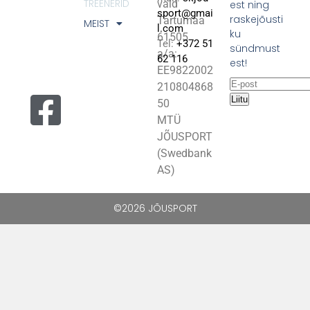
TREENERID
vald
est ning
sport@gmai
raskejõusti
Tartumaa
MEIST
l.com
ku
61505
Tel:
+372 51
sündmust
a/a:
62 116
est!
EE9822002
210804868
Liitu
50
MTÜ
JÕUSPORT
(Swedbank
AS)
©2026 JÕUSPORT