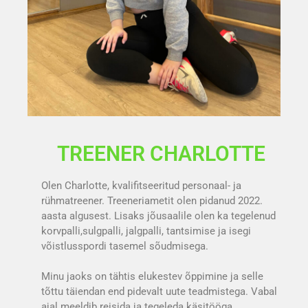
TREENER CHARLOTTE
Olen Charlotte, kvalifitseeritud personaal- ja
rühmatreener. Treeneriametit olen pidanud 2022.
aasta algusest. Lisaks jõusaalile olen ka tegelenud
korvpalli,sulgpalli, jalgpalli, tantsimise ja isegi
võistlusspordi tasemel sõudmisega.
Minu jaoks on tähtis elukestev õppimine ja selle
tõttu täiendan end pidevalt uute teadmistega. Vabal
ajal meeldib reisida ja tegeleda käsitööga.