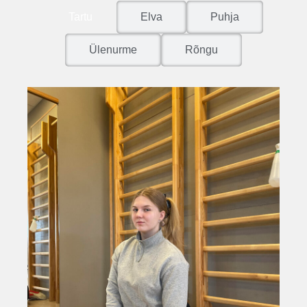
Tartu
Elva
Puhja
Ülenurme
Rõngu