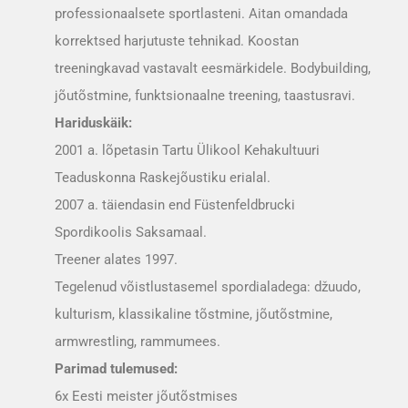
professionaalsete sportlasteni. Aitan omandada
korrektsed harjutuste tehnikad. Koostan
treeningkavad vastavalt eesmärkidele. Bodybuilding,
jõutõstmine, funktsionaalne treening, taastusravi.
Hariduskäik:
2001 a. lõpetasin Tartu Ülikool Kehakultuuri
Teaduskonna Raskejõustiku erialal.
2007 a. täiendasin end Füstenfeldbrucki
Spordikoolis Saksamaal.
Treener alates 1997.
Tegelenud võistlustasemel spordialadega: džuudo,
kulturism, klassikaline tõstmine, jõutõstmine,
armwrestling, rammumees.
Parimad tulemused:
6x Eesti meister jõutõstmises