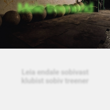
Meie treenerid
Leia endale sobivast
klubist sobiv treener