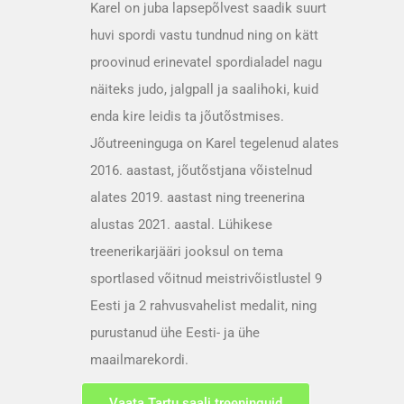
Karel on juba lapsepõlvest saadik suurt
huvi spordi vastu tundnud ning on kätt
proovinud erinevatel spordialadel nagu
näiteks judo, jalgpall ja saalihoki, kuid
enda kire leidis ta jõutõstmises.
Jõutreeninguga on Karel tegelenud alates
2016. aastast, jõutõstjana võistelnud
alates 2019. aastast ning treenerina
alustas 2021. aastal. Lühikese
treenerikarjääri jooksul on tema
sportlased võitnud meistrivõistlustel 9
Eesti ja 2 rahvusvahelist medalit, ning
purustanud ühe Eesti- ja ühe
maailmarekordi.
Vaata Tartu saali treeninguid