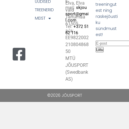
UUDISED
E-
Elva, Elva
treeningut
mail:
skjou
TREENERID
vald
est ning
sport@gmai
raskejõusti
Tartumaa
MEIST
l.com
ku
61505
Tel:
+372 51
sündmust
a/a:
62 116
est!
EE9822002
210804868
Liitu
50
MTÜ
JÕUSPORT
(Swedbank
AS)
©2026 JÕUSPORT