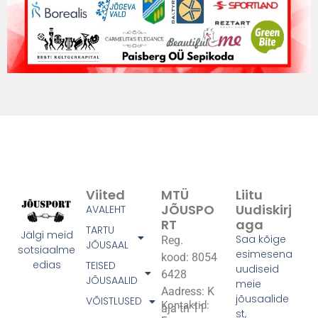
Viited
MTÜ
Liitu
JÕUSPO
Uudiskirj
AVALEHT
RT
Aga
TARTU
Jälgi meid
Saa kõige
Reg.
JÕUSAAL
sotsiaalme
esimesena
kood: 8054
edias
TEISED
uudiseid
6428
JÕUSAALID
meie
Aadress: K
jõusaalide
VÕISTLUSED
Kontaktid:
aja tn 11
st,