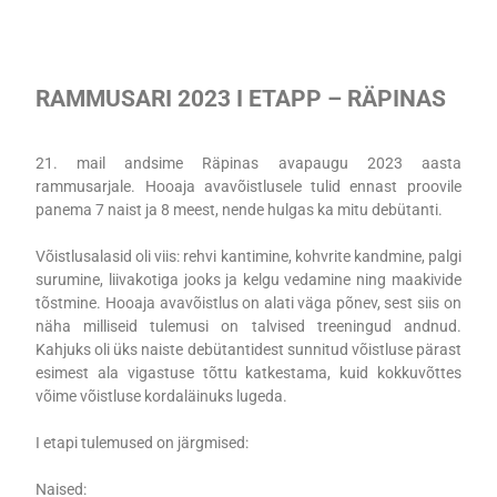
RAMMUSARI 2023 I ETAPP – RÄPINAS
21. mail andsime Räpinas avapaugu 2023 aasta
rammusarjale. Hooaja avavõistlusele tulid ennast proovile
panema 7 naist ja 8 meest, nende hulgas ka mitu debütanti.
Võistlusalasid oli viis: rehvi kantimine, kohvrite kandmine, palgi
surumine, liivakotiga jooks ja kelgu vedamine ning maakivide
tõstmine. Hooaja avavõistlus on alati väga põnev, sest siis on
näha milliseid tulemusi on talvised treeningud andnud.
Kahjuks oli üks naiste debütantidest sunnitud võistluse pärast
esimest ala vigastuse tõttu katkestama, kuid kokkuvõttes
võime võistluse kordaläinuks lugeda.
I etapi tulemused on järgmised:
Naised: