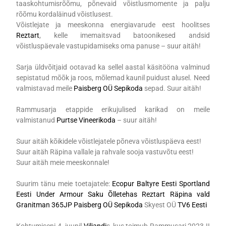
taaskohtumisrõõmu, põnevaid võistlusmomente ja palju
rõõmu kordaläinud võistlusest.
Võistlejate ja meeskonna energiavarude eest hoolitses
Reztart
, kelle imemaitsvad batoonikesed andsid
võistluspäevale vastupidamiseks oma panuse – suur aitäh!
Sarja üldvõitjaid ootavad ka sellel aastal käsitööna valminud
sepistatud mõõk ja roos, mõlemad kaunil puidust alusel. Need
valmistavad meile
Paisberg OÜ Sepikoda
sepad. Suur aitäh!
Rammusarja etappide erikujulised karikad on meile
valmistanud
Purtse Vineerikoda
– suur aitäh!
Suur aitäh kõikidele võistlejatele põneva võistluspäeva eest!
Suur aitäh Räpina vallale ja rahvale sooja vastuvõtu eest!
Suur aitäh meie meeskonnale!
Suurim tänu meie toetajatele:
Ecopur
Baltyre Eesti
Sportland
Eesti
Under Armour
Saku Õlletehas
Reztart
Räpina vald
Granitman
365JP
Paisberg OÜ Sepikoda
Skyest OÜ
TV6 Eesti