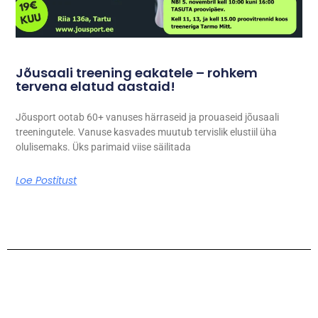
Jõusaali treening eakatele – rohkem
tervena elatud aastaid!
Jõusport ootab 60+ vanuses härraseid ja prouaseid jõusaali
treeningutele. Vanuse kasvades muutub tervislik elustiil üha
olulisemaks. Üks parimaid viise säilitada
Loe Postitust