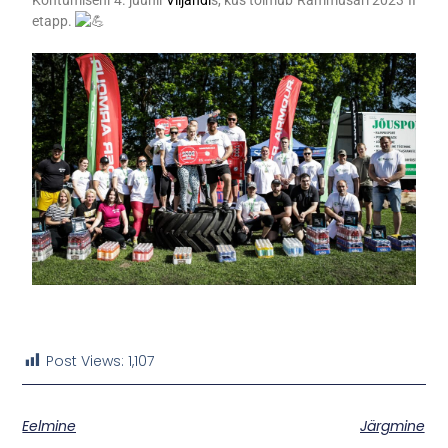
Kohtumiseni 4. juunil
Viljandi
s, kus toimub Rammusari 2023 II
etapp.
Post Views:
1,107
Eelmine
Järgmine