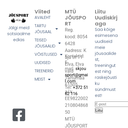
Viited
MTÜ
Liitu
JÕUSPO
Uudiskirj
AVALEHT
RT
Aga
TARTU
Jälgi meid
Saa kõige
Reg.
JÕUSAAL
sotsiaalme
esimesena
kood: 8054
edias
TEISED
uudiseid
6428
JÕUSAALID
meie
Aadress: K
jõusaalide
VÕISTLUSED
Kontaktid:
aja tn 11
st,
UUDISED
E-
Elva, Elva
treeningut
mail:
skjou
TREENERID
vald
est ning
sport@gmai
raskejõusti
Tartumaa
MEIST
l.com
ku
61505
Tel:
+372 51
sündmust
a/a:
62 116
est!
EE9822002
210804868
Liitu
50
MTÜ
JÕUSPORT