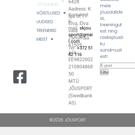
6428
JÕUSAALID
meie
Aadress: K
jõusaalide
VÕISTLUSED
Kontaktid:
aja tn 11
st,
UUDISED
E-
Elva, Elva
treeningut
mail:
skjou
TREENERID
vald
est ning
sport@gmai
raskejõusti
Tartumaa
MEIST
l.com
ku
61505
Tel:
+372 51
sündmust
a/a:
62 116
est!
EE9822002
210804868
Liitu
50
MTÜ
JÕUSPORT
(Swedbank
AS)
©2026 JÕUSPORT