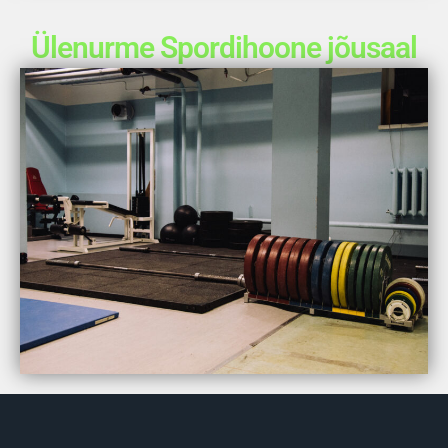
Ülenurme Spordihoone jõusaal