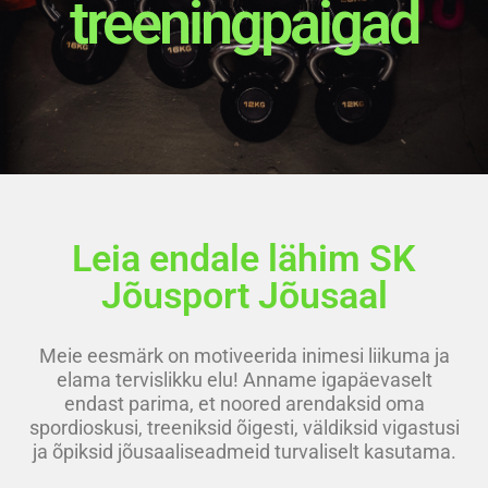
treeningpaigad
Leia endale lähim SK
Jõusport Jõusaal
Meie eesmärk on motiveerida inimesi liikuma ja
elama tervislikku elu! Anname igapäevaselt
endast parima, et noored arendaksid oma
spordioskusi, treeniksid õigesti, väldiksid vigastusi
ja õpiksid jõusaaliseadmeid turvaliselt kasutama.