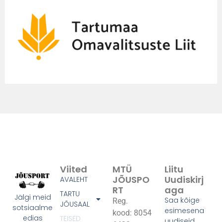
Viited
MTÜ
Liitu
JÕUSPO
Uudiskirj
AVALEHT
RT
Aga
TARTU
Jälgi meid
Saa kõige
Reg.
JÕUSAAL
sotsiaalme
esimesena
kood: 8054
edias
TEISED
uudiseid