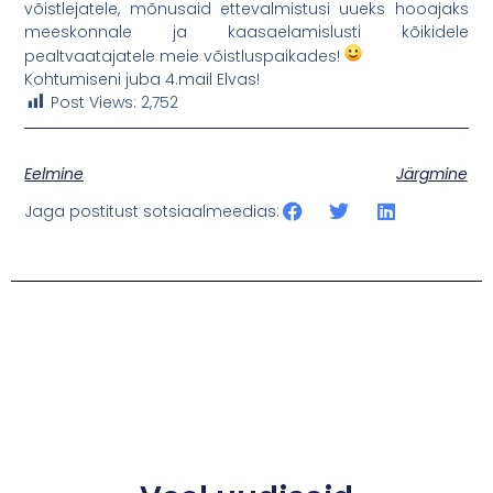
võistlejatele, mõnusaid ettevalmistusi uueks hooajaks
meeskonnale ja kaasaelamislusti kõikidele
pealtvaatajatele meie võistluspaikades!
Kohtumiseni juba 4.mail Elvas!
Post Views:
2,752
Eelmine
Järgmine
Jaga postitust sotsiaalmeedias: