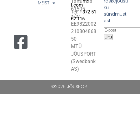
raskejõusti
Tartumaa
MEIST
l.com
ku
61505
Tel:
+372 51
sündmust
a/a:
62 116
est!
EE9822002
210804868
Liitu
50
MTÜ
JÕUSPORT
(Swedbank
AS)
©2026 JÕUSPORT