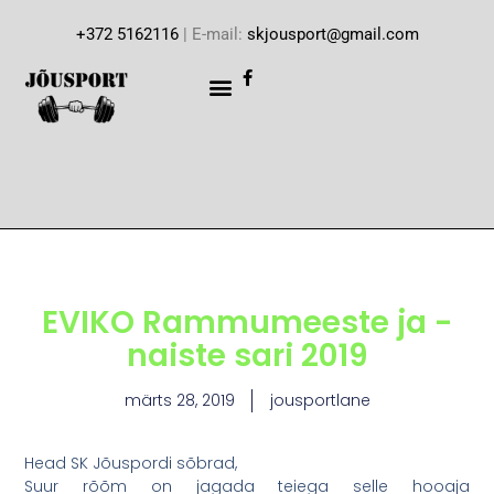
+372 5162116
| E-mail:
skjousport@gmail.com
EVIKO Rammumeeste ja -
naiste sari 2019
märts 28, 2019
jousportlane
Head SK Jõuspordi sõbrad,
Suur rõõm on jagada teiega selle hooaja