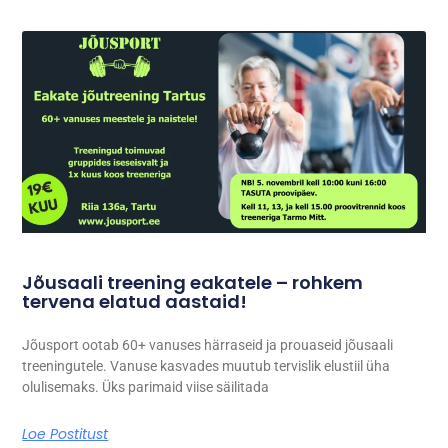
Jõusaali treening eakatele – rohkem
tervena elatud aastaid!
Jõusport ootab 60+ vanuses härraseid ja prouaseid jõusaali
treeningutele. Vanuse kasvades muutub tervislik elustiil üha
olulisemaks. Üks parimaid viise säilitada
Loe Postitust