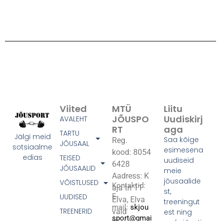
Viited
MTÜ
Liitu
JÕUSPO
Uudiskirj
AVALEHT
RT
Aga
TARTU
Jälgi meid
Saa kõige
Reg.
JÕUSAAL
sotsiaalme
esimesena
kood: 8054
edias
TEISED
uudiseid
6428
JÕUSAALID
meie
Aadress: K
jõusaalide
VÕISTLUSED
Kontaktid:
aja tn 11
st,
UUDISED
E-
Elva, Elva
treeningut
mail:
skjou
TREENERID
vald
est ning
sport@gmai