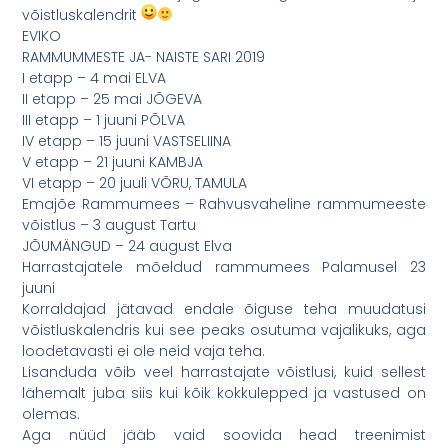
võistluskalendrit
EVIKO
RAMMUMMESTE JA- NAISTE SARI 2019
I etapp – 4 mai ELVA
II etapp – 25 mai JÕGEVA
III etapp – 1 juuni PÕLVA
IV etapp – 15 juuni VASTSELIINA
V etapp – 21 juuni KAMBJA
VI etapp – 20 juuli VÕRU, TAMULA
Emajõe Rammumees – Rahvusvaheline rammumeeste
võistlus – 3 august Tartu
JÕUMÄNGUD – 24 august Elva
Harrastajatele mõeldud rammumees Palamusel 23
juuni
Korraldajad jätavad endale õiguse teha muudatusi
võistluskalendris kui see peaks osutuma vajalikuks, aga
loodetavasti ei ole neid vaja teha.
Lisanduda võib veel harrastajate võistlusi, kuid sellest
lähemalt juba siis kui kõik kokkulepped ja vastused on
olemas.
Aga nüüd jääb vaid soovida head treenimist