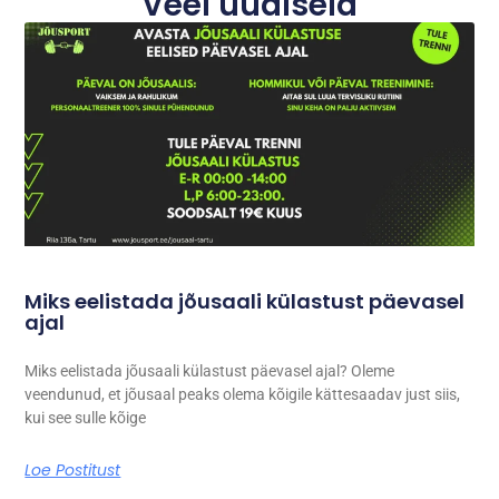
Veel uudiseid
Miks eelistada jõusaali külastust päevasel
ajal
Miks eelistada jõusaali külastust päevasel ajal? Oleme
veendunud, et jõusaal peaks olema kõigile kättesaadav just siis,
kui see sulle kõige
Loe Postitust