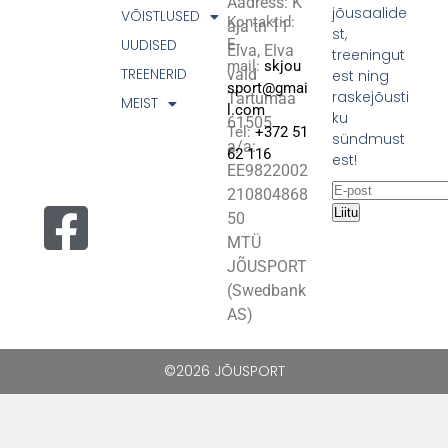
Aadress: K
jõusaalide
VÕISTLUSED
Kontaktid:
aja tn 11
st,
UUDISED
E-
Elva, Elva
treeningut
mail:
skjou
TREENERID
vald
est ning
sport@gmai
raskejõusti
Tartumaa
MEIST
l.com
ku
61505
Tel:
+372 51
sündmust
a/a:
62 116
est!
EE9822002
210804868
Liitu
50
MTÜ
JÕUSPORT
(Swedbank
AS)
©2026 JÕUSPORT