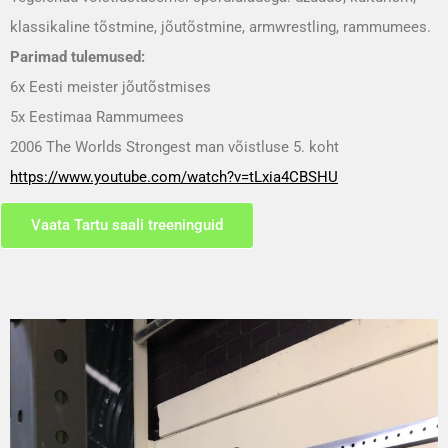
klassikaline tõstmine, jõutõstmine, armwrestling, rammumees.
Parimad tulemused:
6x Eesti meister jõutõstmises
5x Eestimaa Rammumees
2006 The Worlds Strongest man võistluse 5. koht
https://www.youtube.com/watch?v=tLxia4CBSHU
Vaata Tartu saali treeninguid