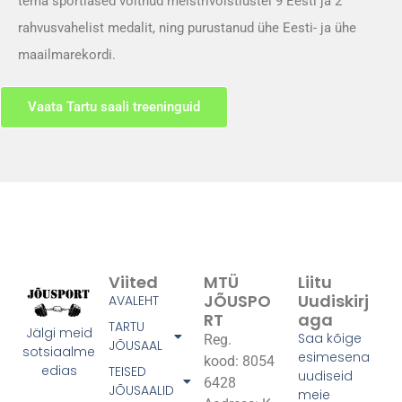
tema sportlased võitnud meistrivõistlustel 9 Eesti ja 2
rahvusvahelist medalit, ning purustanud ühe Eesti- ja ühe
maailmarekordi.
Vaata Tartu saali treeninguid
Viited
MTÜ
Liitu
JÕUSPO
Uudiskirj
AVALEHT
RT
Aga
TARTU
Jälgi meid
Saa kõige
Reg.
JÕUSAAL
sotsiaalme
esimesena
kood: 8054
edias
TEISED
uudiseid
6428
JÕUSAALID
meie