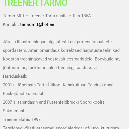
TREENER TARMO
Tarmo Mitt – treener Tartu saalis – Riia 136A.
Kontakt:
tarmomtt@hot.ee
Jõu- ja lihastreeningud algajatest kuni professionaalsete
sportlasteni. Aitan omandada korrektsed harjutuste tehnikad.
Koostan treeningkavad vastavalt eesmärkidele. Bodybuilding,
jõutõstmine, funktsionaalne treening, taastusravi.
Hariduskäik:
2001 a. lõpetasin Tartu Ülikool Kehakultuuri Teaduskonna
Raskejõustiku erialal.
2007 a. täiendasin end Füstenfeldbrucki Spordikoolis
Saksamaal.
Treener alates 1997.
Tegelenud võistlustasemel spordialadega: džuudo, kulturism,