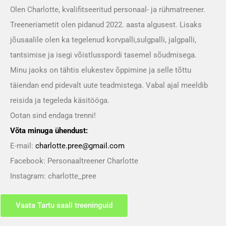
Olen Charlotte, kvalifitseeritud personaal- ja rühmatreener.
Treeneriametit olen pidanud 2022. aasta algusest. Lisaks
jõusaalile olen ka tegelenud korvpalli,sulgpalli, jalgpalli,
tantsimise ja isegi võistlusspordi tasemel sõudmisega.
Minu jaoks on tähtis elukestev õppimine ja selle tõttu
täiendan end pidevalt uute teadmistega. Vabal ajal meeldib
reisida ja tegeleda käsitööga.
Ootan sind endaga trenni!
Võta minuga ühendust:
E-mail:
charlotte.pree@gmail.com
Facebook: Personaaltreener Charlotte
Instagram: charlotte_pree
Vaata Tartu saali treeninguid