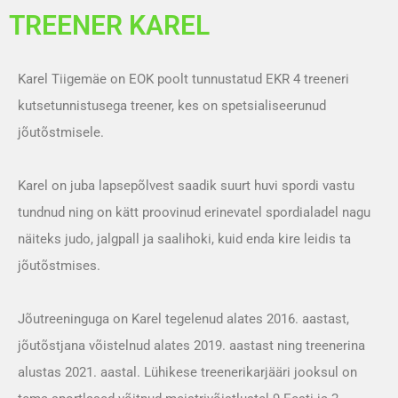
TREENER KAREL
Karel Tiigemäe on EOK poolt tunnustatud EKR 4 treeneri
kutsetunnistusega treener, kes on spetsialiseerunud
jõutõstmisele.
Karel on juba lapsepõlvest saadik suurt huvi spordi vastu
tundnud ning on kätt proovinud erinevatel spordialadel nagu
näiteks judo, jalgpall ja saalihoki, kuid enda kire leidis ta
jõutõstmises.
Jõutreeninguga on Karel tegelenud alates 2016. aastast,
jõutõstjana võistelnud alates 2019. aastast ning treenerina
alustas 2021. aastal. Lühikese treenerikarjääri jooksul on