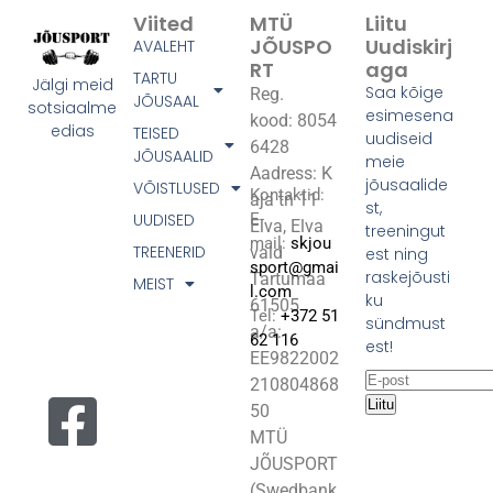
Viited
MTÜ
Liitu
JÕUSPO
Uudiskirj
AVALEHT
RT
Aga
TARTU
Jälgi meid
Saa kõige
Reg.
JÕUSAAL
sotsiaalme
esimesena
kood: 8054
edias
TEISED
uudiseid
6428
JÕUSAALID
meie
Aadress: K
jõusaalide
VÕISTLUSED
Kontaktid:
aja tn 11
st,
UUDISED
E-
Elva, Elva
treeningut
mail:
skjou
TREENERID
vald
est ning
sport@gmai
raskejõusti
Tartumaa
MEIST
l.com
ku
61505
Tel:
+372 51
sündmust
a/a:
62 116
est!
EE9822002
210804868
Liitu
50
MTÜ
JÕUSPORT
(Swedbank